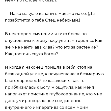
меня по голове и сказал:
— На ка макуа о калани е малама иа оэ. (Да
позаботится о тебе Отец небесный.)
В некотором смятении я тихо брела по
опустевшим к этому часу улицам городка. Как
же мне найти ава хива? Что это за растение?
Как достичь слуха богов?
И когда я наконец пришла в себя, стоя на
безлюдной улице, я почувствовала безмерную
благодарность. Мне казалось, я как-то
приблизилась к Богу. Я ощутила, как меня
наполняет поистине глубокое знание, что мне
дано умиротворяющее соединение
внутреннего императива со всем моим