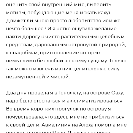
оценить свой внутренний мир, выверить
мотивы, побуждающие меня искать кахун.
Движет ли мною просто любопытство или же
нечто большее? И я четко ощутила желание
найти дорогу к чисто растительным целебным
средствам, дарованным нетронутой природой,
к снадобьям, приготовление которых
немыслимо без любви ко всему сущему. Только
так можно извлечь из них целительную силу
незамутненной и чистой.
Два дня провела я в Гонолулу, на острове Оаху,
надо было отоспаться и акклиматизироваться.
Во время коротких прогулок по острову я
почувствовала, что здесь мне не приблизиться
к своей цели. Авиалиния на Алоха помогла мне
попасть на остров Мауи. Я взяла напрокат