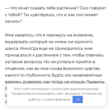
— Что хочет сказать тебе растение? Оно говорит
с тобой? Ты чувствуешь, что и как оно может
лечить?
Мне казалось, что я нахожусь на экзамене,
выдержать который не имею ни единого
шанса. Никогда еще не приходилось мне
прикасаться к растениям с тем, чтобы отвечать
на такие вопросы. Но не успела я прийти в
отчаяние, как во мне снова возникло чувство
какого-то глубинного, будто эхо незапамятных
времен, доверия, как тогда, на улицах Лахаины.
Я перешла в другое измерение, которое и
Этот сайт использует cookie для хранения данных.
Продолжая использовать сайт, вы даете согласие на
сегодня не вполне понимаю и едва ли могу
работу с этими файлами
OK
описать.