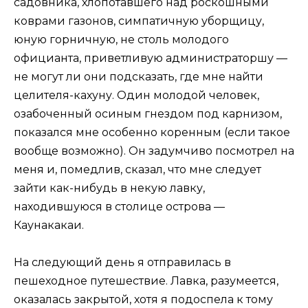
садовника, хлопотавшего над роскошными
коврами газонов, симпатичную уборщицу,
юную горничную, не столь молодого
официанта, приветливую администраторшу —
не могут ли они подсказать, где мне найти
целителя-кахуну. Один молодой человек,
озабоченный осиным гнездом под карнизом,
показался мне особенно коренным (если такое
вообще возможно). Он задумчиво посмотрел на
меня и, помедлив, сказал, что мне следует
зайти как-нибудь в некую лавку,
находившуюся в столице острова —
Каунакакаи.
На следующий день я отправилась в
пешеходное путешествие. Лавка, разумеется,
оказалась закрытой, хотя я подоспела к тому