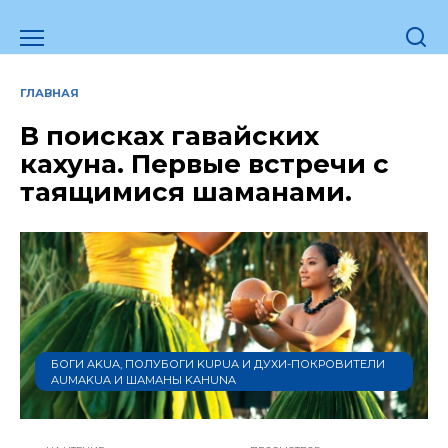
Перейти
к
содержанию
ГЛАВНАЯ
В поисках гавайских
кахуна. Первые встречи с
таящимися шаманами.
БОГИ AKUA, ПОЛУБОГИ KUPUA И ДУХИ-ПОКРОВИТЕЛИ
AUMAKUA И ШАМАНЫ KAHUNA